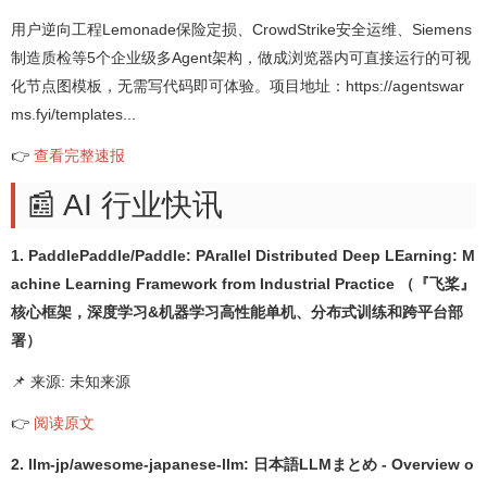
用户逆向工程Lemonade保险定损、CrowdStrike安全运维、Siemens
制造质检等5个企业级多Agent架构，做成浏览器内可直接运行的可视
化节点图模板，无需写代码即可体验。项目地址：https://agentswar
ms.fyi/templates...
👉
查看完整速报
📰 AI 行业快讯
1. PaddlePaddle/Paddle: PArallel Distributed Deep LEarning: M
achine Learning Framework from Industrial Practice （『飞桨』
核心框架，深度学习&机器学习高性能单机、分布式训练和跨平台部
署）
📌 来源: 未知来源
👉
阅读原文
2. llm-jp/awesome-japanese-llm: 日本語LLMまとめ - Overview o