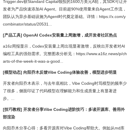
Trigger.dev获Standard Capital领投的1600万美元A轮，其SDK可让开
发者为产品快速添加AI Agent。目前超90%使用量来自Agent工作流，
团队认为异步基础设施为Agent时代奠定基础。详情：https://x.com/y
combinator/status/20531...
[产品工具] OpenAI Codex安装量上周激增，成开发者社区热点
a16z周报显示，Codex安装量上周出现显著激增，反映出开发者对AI
编程工具的强劲需求。完整图表分析见：https://www.a16z.news/p/ch
arts-of-the-week-it-was-a-good...
[模型动态] 向阳乔木反馈Vibe Coding体验改善，模型进步明显
开发者向阳乔木表示，与去年底相比，Vibe Coding时骂模型的频率少
了很多，侧面印证了代码模型在理解能力和生成质量上有显著进
步。...
[技巧教程] 开发者分享Vibe Coding进阶技巧：多读开源库、善用外
部渲染
向阳乔木分享心得：多看开源库对Vibe Coding帮助大。例如从md库