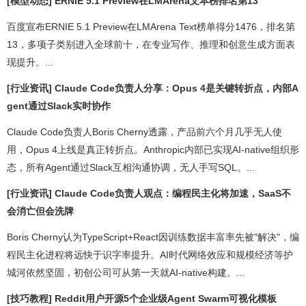
[模型动态] ERNIE 5.1 Preview在LMArena文本榜排名第13
百度宣布ERNIE 5.1 Preview在LMArena Text榜单得分1476，排名第
13，多项子类别进入全球前十，在专业写作、推理和创意生成方面表
现提升。...
[行业资讯] Claude Code负责人分享：Opus 4是关键转折点，内部A
gent通过Slack实时协作
Claude Code负责人Boris Cherny透露，产品前六个月几乎无人使
用，Opus 4上线是真正转折点。Anthropic内部已实现AI-native组织形
态，所有Agent通过Slack互相沟通协调，无人手写SQL。...
[行业资讯] Claude Code负责人观点：编程民主化将加速，SaaS不
会消亡但会洗牌
Boris Cherny认为TypeScript+React因训练数据丰富率先被"解决"，编
程民主化进程将远快于识字率提升。AI时代网络效应和规模经济等护
城河依然坚固，初创公司可从第一天就AI-native构建。...
[技巧教程] Reddit用户开源5个企业级Agent Swarm可视化模板