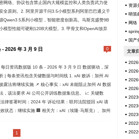
密网络。协议包含禁止国内大规模监控和人类负责武力使
资源
安全原则。2. 阿里开源千问3.5小模型系列阿里巴巴通义千
哨笛
源Qwen3.5系列小模型，智能密度创新高。马斯克盛赞9B
网络
小模型性能可硬刚120B大模型。3. 甲骨文和OpenAI放弃
sprin
数据中心扩建计划双方因融资和需求谈判受阻，放弃原计
国产
资高达5000亿美元的星际之门项目扩建...
 2026 年 3 月 9 日
0
文章
2026
AI 每日资讯数据版 10 条 - 2026 年 3 月 9 日 数据驱动，深
2026
析 | 每条资讯包含关键数据与时间线 1. xAI 败诉：加州 AI
2026
披露法将继续实施 📌 核心事实：xAI 未能阻止加州 AI 数据
2026
法，该法要求 AI 公司公开训练数据集信息。 📈 关键数
2023
 法律签署时间：2024 年 诉讼结果：联邦法院驳回 xAI 请
2023
生效状态：继续实施 🏢 相关方：xAI（埃隆·马斯克）、加州
2023
州长纽森 📅 时间线：2024 年签署 → 202...
2022
2022
1