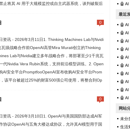
禁止将其 AI 用于大规模监控或自主武器系统，谈判破裂后
🤖 
为供应链风险。OpenAI 迅速达成协议引发用户反弹，Ch
最近
日
0
🤖 
🤖 
日资讯 - 2026年3月11日1. Thinking Machines Lab与Nvidi
🤖 
瓦级战略合作前OpenAI高管Mira Murati创立的Thinking
🤖 
chines Lab与Nvidia建立多年战略合作，将部署至少1千兆瓦
🤖 
代Nvidia Vera Rubin系统，支持前沿模型训练。2. Open
🤖 
购AI安全平台PromptfooOpenAI宣布收购AI安全平台Prom
🤖 
foo，该平台被超过25%的财富500强公司使用，将整合到Op
🤖 
🤖 
🤖 
日
0
网站
日资讯 - 2026年3月10日1. OpenAI与美国国防部达成AI军
未分
作协议OpenAI与五角大楼达成协议，允许其AI模型用于国
生活