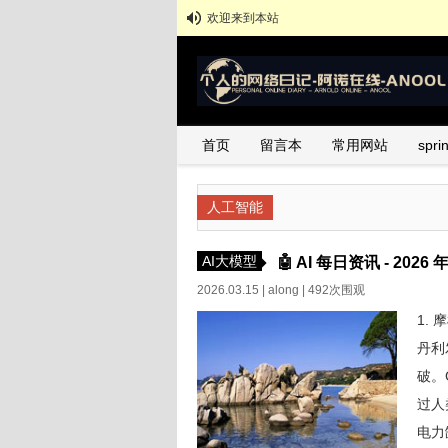
欢迎来到本站
首页
留言本
常用网站
spr
人工智能
AI大模型
🤖 AI 每日资讯 - 2026 年
2026.03.15 |
along
| 492次围观
1.
丹利
破。G
过人
电力缺