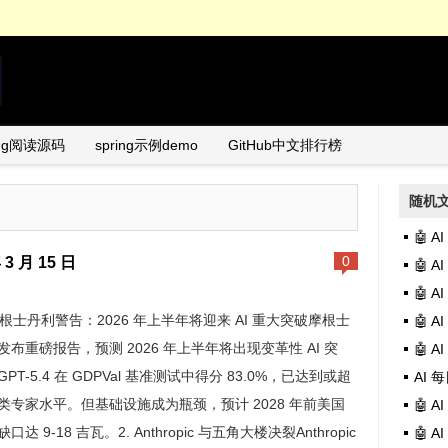
ing阅读源码
spring示例demo
GitHub中文排行榜
随机
🤖 
 3 月 15 日
0
🤖 A
🤖 
 摩根士丹利警告：2026 年上半年将迎来 AI 重大突破摩根士
🤖 
发布重磅报告，预测 2026 年上半年将出现变革性 AI 突
🤖 A
PT-5.4 在 GDPVal 基准测试中得分 83.0%，已达到或超
AI 每
类专家水平。但基础设施成为瓶颈，预计 2028 年前美国
🤖 
口达 9-18 吉瓦。2. Anthropic 与五角大楼决裂Anthropic
🤖 