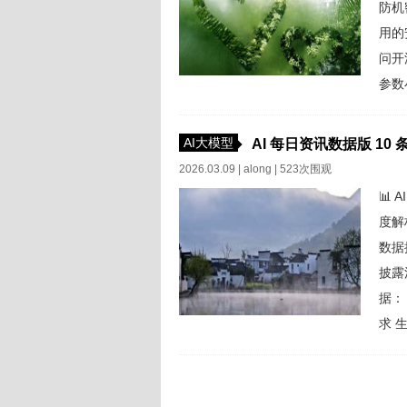
防机
用的
问开
参数
德州
划投
AI大模型
AI 每日资讯数据版 10 条 -
2026.03.09 |
along
| 523次围观
📊 
度解
数据
披露
据：
求 
政府、