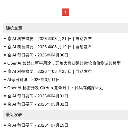
日 📰 1. 《2026 年 3 月 AI 大模
1
型最新排名：谁是当下最强王
者？》 2026 年开年以来，AI 大
随机文章
模型领域竞争进入白热化阶段。
🤖 AI 科技摘要 - 2026 年03 月21 日 | 自动发布
GPT-5.2 以 200 万 token 上下文
🤖 AI 科技摘要 - 2026 年03 月19 日 | 自动发布
窗口继续保持综合性能领先 Clau
🤖 AI 每日要闻 - 2026年04月06日
de 4.0 在安全性与实用性之间找
OpenAI 曾禁止军事用途，五角大楼却通过微软偷偷测试其模型
到更好平衡 DeepSeek-V4 标志着
🤖 AI 科技摘要 - 2026 年03 月23 日 | 自动发布
国产大模型正式进入世界第一梯
AI每日资讯 - 2026年3月11日
队，API 价格仅为 GPT-4o 的十
OpenAI 秘密开发 GitHub 竞争对手：代码存储库计划
分之一 Gemini 2.5 Pro 在多模态
🤖 AI 每日要闻 - 2026年04月01日
能...
🤖 AI 每日要闻 - 2026年03月31日
最近发表
🤖 AI 每日要闻 - 2026年07月19日