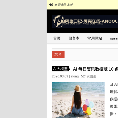
欢迎来到本站
首页
留言本
常用网站
spr
芯片
AI大模型
AI 每日资讯数据版 10 条 -
2026.03.09 |
along
| 524次围观
📊 
度解
数据
披露
据：