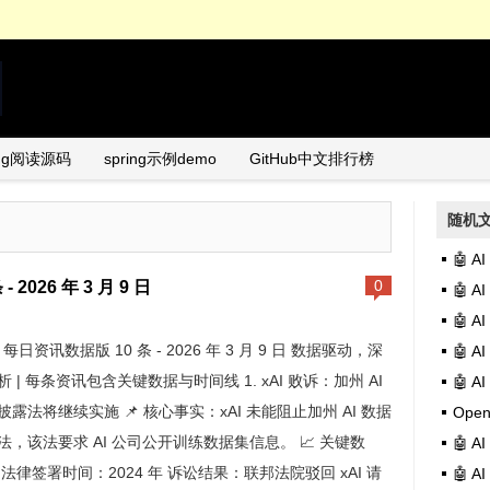
ing阅读源码
spring示例demo
GitHub中文排行榜
随机
🤖 
 2026 年 3 月 9 日
0
🤖 
🤖 
AI 每日资讯数据版 10 条 - 2026 年 3 月 9 日 数据驱动，深
🤖 A
析 | 每条资讯包含关键数据与时间线 1. xAI 败诉：加州 AI
🤖 
披露法将继续实施 📌 核心事实：xAI 未能阻止加州 AI 数据
Open
法，该法要求 AI 公司公开训练数据集信息。 📈 关键数
🤖 A
 法律签署时间：2024 年 诉讼结果：联邦法院驳回 xAI 请
🤖 A