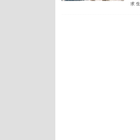
求 
政府、