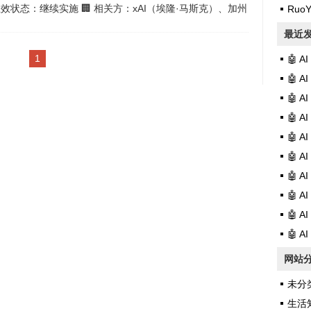
生效状态：继续实施 🏢 相关方：xAI（埃隆·马斯克）、加州
Ruo
州长纽森 📅 时间线：2024 年签署 → 202...
最近
1
🤖 
🤖 
🤖 
🤖 
🤖 
🤖 
🤖 
🤖 
🤖 
🤖 
网站
未分
生活