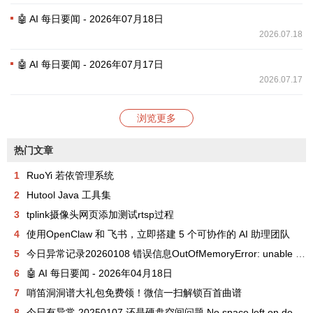
🤖 AI 每日要闻 - 2026年07月18日
2026.07.18
🤖 AI 每日要闻 - 2026年07月17日
2026.07.17
浏览更多
热门文章
1
RuoYi 若依管理系统
2
Hutool Java 工具集
3
tplink摄像头网页添加测试rtsp过程
4
使用OpenClaw 和 飞书，立即搭建 5 个可协作的 AI 助理团队
5
今日异常记录20260108 错误信息OutOfMemoryError: unable to create new native thread
6
🤖 AI 每日要闻 - 2026年04月18日
7
哨笛洞洞谱大礼包免费领！微信一扫解锁百首曲谱
8
今日有异常 20250107 还是硬盘空间问题 No space left on device