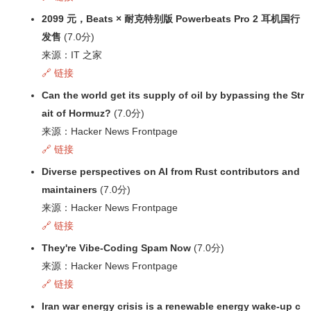
2099 元，Beats × 耐克特别版 Powerbeats Pro 2 耳机国行
发售
(7.0分)
来源：IT 之家
🔗 链接
Can the world get its supply of oil by bypassing the Str
ait of Hormuz?
(7.0分)
来源：Hacker News Frontpage
🔗 链接
Diverse perspectives on AI from Rust contributors and
maintainers
(7.0分)
来源：Hacker News Frontpage
🔗 链接
They're Vibe-Coding Spam Now
(7.0分)
来源：Hacker News Frontpage
🔗 链接
Iran war energy crisis is a renewable energy wake-up c