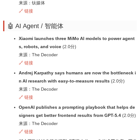
来源：钛媒体
🔗 链接
🤖 AI Agent / 智能体
Xiaomi launches three MiMo AI models to power agent
s, robots, and voice
(2.0分)
来源：The Decoder
🔗 链接
Andrej Karpathy says humans are now the bottleneck i
n AI research with easy-to-measure results
(2.0分)
来源：The Decoder
🔗 链接
OpenAI publishes a prompting playbook that helps de
signers get better frontend results from GPT-5.4
(2.0分)
来源：The Decoder
🔗 链接