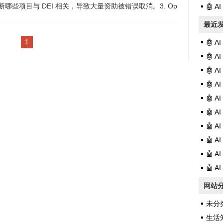
判断哪些项目与 DEI 相关，导致大量资助被错误取消。3. Op
🤖 
I 推迟 ChatGPT 成人模...
最近
1
🤖 
🤖 
🤖 
🤖 
🤖 
🤖 
🤖 
🤖 
🤖 
🤖 
网站
未分
生活