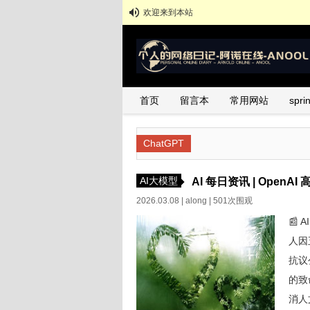
欢迎来到本站
首页
留言本
常用网站
spr
ChatGPT
AI大模型
AI 每日资讯 | OpenA
砍资助
2026.03.08 |
along
| 501次围观
📰 
人因五
抗议
的致
消人文