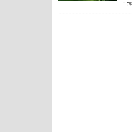
T 
enA