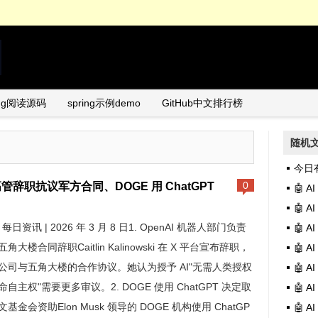
ing阅读源码
spring示例demo
GitHub中文排行榜
随机
今日有异常 
I 高管辞职抗议军方合同、DOGE 用 ChatGPT
0
🤖 
🤖 
AI 每日资讯 | 2026 年 3 月 8 日1. OpenAI 机器人部门负责
🤖 
角大楼合同辞职Caitlin Kalinowski 在 X 平台宣布辞职，
🤖 
公司与五角大楼的合作协议。她认为授予 AI"无需人类授权
🤖 
命自主权"需要更多审议。2. DOGE 使用 ChatGPT 决定取
🤖 A
基金会资助Elon Musk 领导的 DOGE 机构使用 ChatGP
🤖 