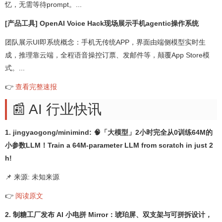
忆，无需等待prompt。...
[产品工具] OpenAI Voice Hack现场展示手机agentic操作系统
团队展示UI即系统概念：手机无传统APP，界面由端侧模型实时生
成，推理靠云端，全程语音操控订票、发邮件等，颠覆App Store模
式。...
👉
查看完整速报
📰 AI 行业快讯
1. jingyaogong/minimind: 🧠「大模型」2小时完全从0训练64M的
小参数LLM！Train a 64M-parameter LLM from scratch in just 2
h!
📌 来源: 未知来源
👉
阅读原文
2. 制糖工厂发布 AI 小电拼 Mirror：琥珀屏、双支架与可拼拆设计，