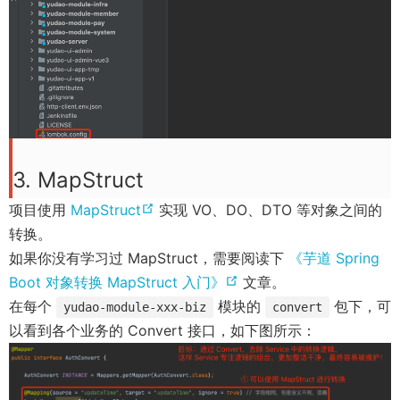
w
i
e
n
)
n
w
e
d
w
w
o
i
w
w
n
i
)
d
n
o
d
w
o
3. MapStruct
)
w
(
项目使用
MapStruct
实现 VO、DO、DTO 等对象之间的
)
o
转换。
p
如果你没有学习过 MapStruct，需要阅读下
《芋道 Spring
e
(
Boot 对象转换 MapStruct 入门》
文章。
n
o
在每个
模块的
包下，可
yudao-module-xxx-biz
convert
s
p
以看到各个业务的 Convert 接口，如下图所示：
n
e
e
n