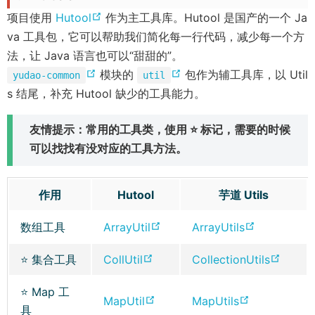
(
项目使用
Hutool
作为主工具库。Hutool 是国产的一个 Ja
o
va 工具包，它可以帮助我们简化每一行代码，减少每一个方
p
法，让 Java 语言也可以“甜甜的”。
(
e
(
模块的
包作为辅工具库，以 Util
yudao-common
util
o
n
o
s 结尾，补充 Hutool 缺少的工具能力。
p
s
p
友情提示：常用的工具类，使用 ⭐ 标记，需要的时候
e
n
e
可以找找有没对应的工具方法。
n
e
n
s
w
s
n
w
n
作用
Hutool
芋道 Utils
e
i
e
w
n
w
(
(
数组工具
ArrayUtil
ArrayUtils
w
d
w
o
o
(
(
⭐ 集合工具
CollUtil
CollectionUtils
p
p
i
o
i
o
o
e
e
n
w
n
⭐ Map 工
p
p
n
n
(
(
MapUtil
MapUtils
d
)
d
具
e
e