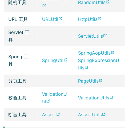
)
)
i
i
s
(
随机工具
RandomUtils
o
w
w
(
e
n
n
n
o
w
w
w
o
n
d
d
e
p
)
i
i
(
(
URL 工具
URLUtil
HttpUtils
p
s
o
o
w
e
n
n
o
o
e
n
w
w
w
n
Servlet 工
d
d
p
p
n
(
ServletUtils
e
)
)
i
s
具
o
o
e
e
s
o
w
n
n
w
w
n
n
n
p
w
(
SpringAopUtils
d
e
)
)
s
s
Spring 工
e
e
i
(
o
SpringUtil
SpringExpressionU
o
w
n
n
具
w
n
n
o
(
p
tils
w
w
e
e
w
s
d
p
o
e
)
i
w
w
i
n
(
分页工具
PageUtils
o
e
p
n
n
w
w
n
e
o
w
n
e
s
d
i
i
ValidationU
d
w
p
)
s
n
n
(
校验工具
ValidationUtils
o
n
n
(
til
o
w
e
n
s
e
o
w
d
d
o
w
i
n
e
n
w
p
)
(
(
断言工具
Assert
AssertUtils
o
o
p
)
n
s
w
e
w
e
o
o
w
w
e
d
n
w
w
i
n