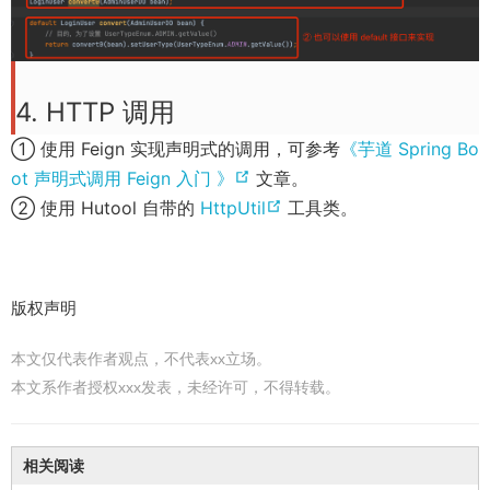
w
s
w
n
i
e
n
w
4. HTTP 调用
d
w
① 使用 Feign 实现声明式的调用，可参考
《芋道 Spring Bo
o
i
(
ot 声明式调用 Feign 入门 》
文章。
w
n
o
(
② 使用 Hutool 自带的
HttpUtil
工具类。
)
d
p
o
o
e
p
w
n
e
)
版权声明
s
n
n
s
本文仅代表作者观点，不代表xx立场。
e
n
本文系作者授权xxx发表，未经许可，不得转载。
w
e
w
w
相关阅读
i
w