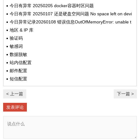
n
i
今日有异常 20250205 docker容器时区问题
d
n
今日有异常 20250107 还是硬盘空间问题 No space left on devi
o
d
ce
今日异常记录20260108 错误信息OutOfMemoryError: unable t
w
o
o create new native thread
地区 & IP 库
)
w
验证码
)
敏感词
数据脱敏
站内信配置
邮件配置
短信配置
< 上一篇
下一篇 >
发表评论