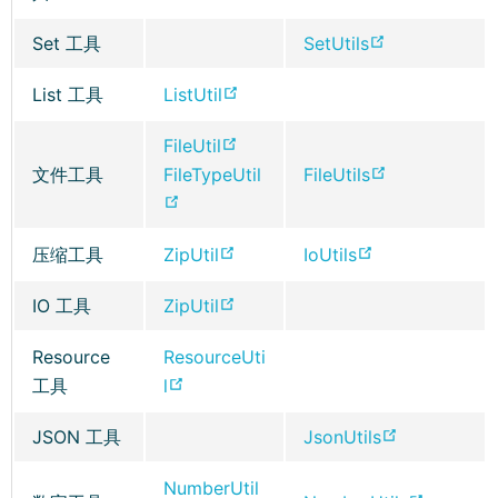
s
s
o
o
o
o
n
n
n
n
p
p
w
w
(
Set 工具
SetUtils
s
s
e
e
e
e
)
)
o
n
n
w
w
n
n
(
List 工具
ListUtil
p
e
e
w
w
s
s
o
e
w
w
(
FileUtil
i
i
n
n
p
n
w
w
o
(
文件工具
FileTypeUtil
FileUtils
n
n
e
e
e
s
i
i
(
p
o
d
d
w
w
n
n
n
n
o
e
p
o
o
w
w
s
e
(
(
压缩工具
ZipUtil
IoUtils
d
d
p
n
e
w
w
i
i
n
w
o
o
o
o
e
s
n
)
)
n
n
e
w
(
IO 工具
ZipUtil
p
p
w
w
n
n
s
d
d
w
i
o
e
e
)
)
s
e
n
o
o
w
Resource
ResourceUti
n
p
n
n
n
w
e
w
w
i
(
工具
l
d
e
s
s
e
w
w
)
)
n
o
o
n
n
n
w
i
w
(
JSON 工具
JsonUtils
d
p
w
s
e
e
w
n
i
o
o
e
)
n
w
w
NumberUtil
i
d
n
p
w