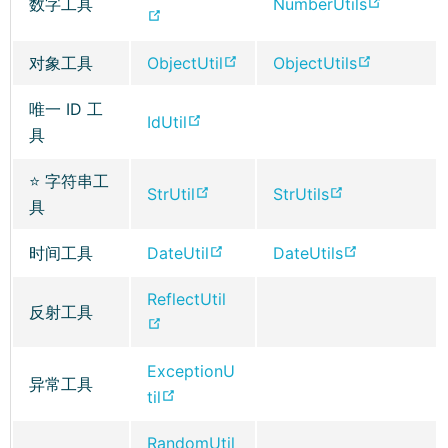
n
(
数字工具
NumberUtils
e
w
w
(
n
o
d
e
)
s
o
w
i
i
o
d
w
o
n
n
p
w
(
(
对象工具
ObjectUtil
ObjectUtils
n
n
p
o
)
w
s
e
e
i
o
o
d
d
e
w
)
n
w
n
唯一 ID 工
n
p
p
o
o
n
(
IdUtil
)
e
w
s
具
d
e
e
w
w
s
o
w
i
n
o
n
n
)
)
n
p
w
⭐ 字符串工
n
e
w
s
s
(
(
StrUtil
StrUtils
e
e
i
具
d
w
)
n
n
o
o
w
n
n
o
w
e
e
p
p
w
s
(
(
时间工具
DateUtil
DateUtils
d
w
i
w
w
e
e
i
n
o
o
o
)
n
w
w
n
n
ReflectUtil
n
e
p
p
w
反射工具
d
i
i
s
s
(
d
w
e
e
)
o
n
n
n
n
o
o
w
n
n
w
ExceptionU
d
d
e
e
p
w
i
s
s
异常工具
)
(
til
o
o
w
w
e
)
n
n
n
o
w
w
w
w
n
d
e
e
RandomUtil
p