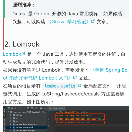
p
p
)
)
n
o
强烈推荐：
e
i
w
n
s
e
e
s
w
w
Guava 是 Google 开源的 Java 常用类库，如果你感
n
i
d
n
n
n
n
)
w
(
兴趣，可以阅读
《Guava 学习笔记》
文章。
d
n
o
e
s
s
e
i
o
o
d
w
w
n
n
w
n
w
o
)
p
w
e
e
w
2. Lombok
d
)
w
i
e
w
w
i
o
)
n
n
(
Lombok
是一个 Java 工具，通过使用其定义的注解，自
w
w
n
w
d
s
o
动生成常见的冗余代码，提升开发效率。
i
i
d
)
o
n
p
如果你没有学习过 Lombok，需要阅读下
《芋道 Spring Bo
n
n
o
w
e
e
(
ot 消除冗余代码 Lombok 入门》
文章。
d
d
w
)
w
n
o
(
o
o
在项目的根目录有
全局配置文件，开启
lombok.config
)
w
w
w
s
p
o
链式调用、生成的 toString/hashcode/equals 方法需要调
)
)
i
n
e
p
用父方法。如下图所示：
n
e
n
e
d
w
s
n
o
w
n
s