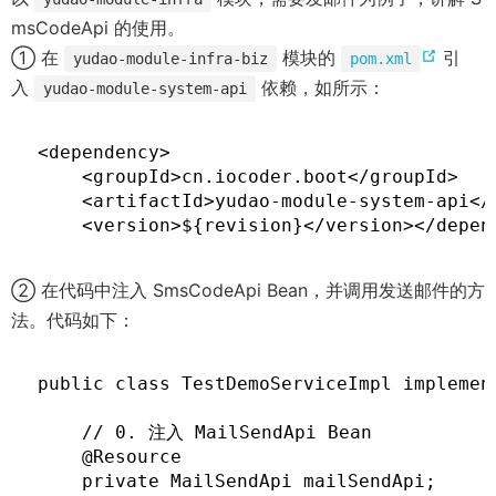
o
msCodeApi 的使用。
w
(
① 在
模块的
引
yudao-module-infra-biz
pom.xml
)
o
入
依赖，如所示：
yudao-module-system-api
p
e
<dependency>

n
    <groupId>cn.iocoder.boot</groupId>

    <artifactId>yudao-module-system-api</a
s
    <version>${revision}</version></depen
n
e
② 在代码中注入 SmsCodeApi Bean，并调用发送邮件的方
w
法。代码如下：
w
i
public class TestDemoServiceImpl implement
n
d
    // 0. 注入 MailSendApi Bean

o
    @Resource

w
    private MailSendApi mailSendApi;
