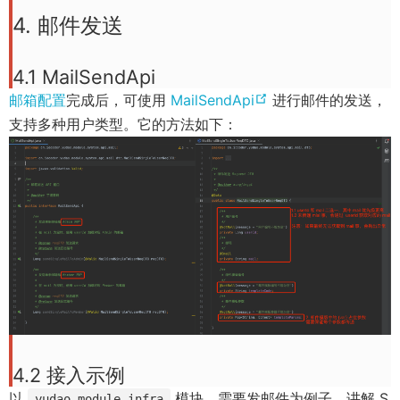
4. 邮件发送
4.1 MailSendApi
(
邮箱配置
完成后，可使用
MailSendApi
进行邮件的发送，
o
支持多种用户类型。它的方法如下：
p
e
n
s
n
e
w
w
i
n
4.2 接入示例
d
以
模块，需要发邮件为例子，讲解 S
yudao-module-infra