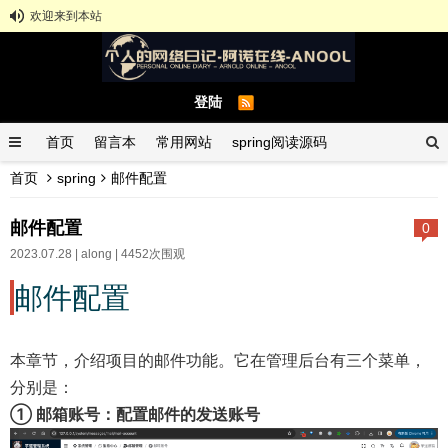
欢迎来到本站
登陆
首页
留言本
常用网站
spring阅读源码
首页
spring
邮件配置
spring示例demo
GitHub中文排行榜
邮件配置
0
2023.07.28 |
along
| 4452次围观
邮件配置
本章节，介绍项目的邮件功能。它在管理后台有三个菜单，
分别是：
① 邮箱账号：配置邮件的发送账号