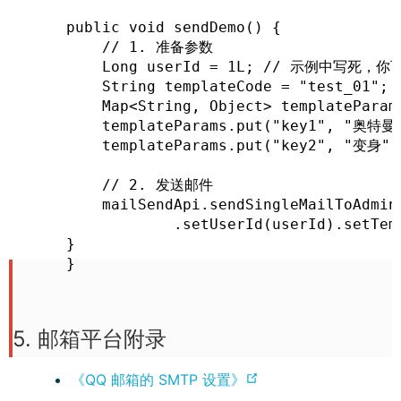
)
    public void sendDemo() {

        // 1. 准备参数

        Long userId = 1L; // 示例中写死，
        String templateCode = "test
        Map<String, Object> templateParams
        templateParams.put("key1", "奥特曼"
        templateParams.put("key2", "变身");
        // 2. 发送邮件

        mailSendApi.sendSingleMailToAdmin
                .setUserId(userId).setTem
    }

    }
5. 邮箱平台附录
(
《QQ 邮箱的 SMTP 设置》