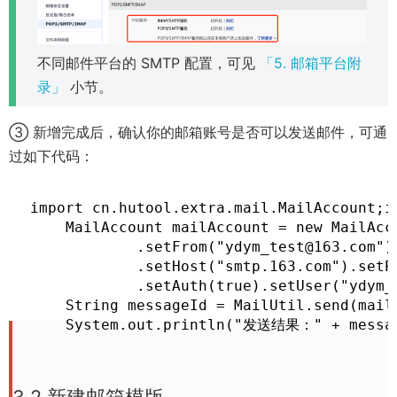
n
e
w
不同邮件平台的 SMTP 配置，可见
「5. 邮箱平台附
w
录」
小节。
i
n
③ 新增完成后，确认你的邮箱账号是否可以发送邮件，可通
d
过如下代码：
o
w
import cn.hutool.extra.mail.MailAccount;i
)
    MailAccount mailAccount = new MailAcc
            .setFrom("ydym_test@163.com"
            .setHost("smtp.163.com").set
            .setAuth(true).setUser("ydym
    String messageId = MailUtil.send(mai
    System.out.println("发送结果：" + messa