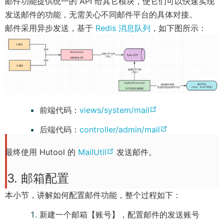
邮件功能提供统一的 API 给其它模块，使它们可以快速实现
发送邮件的功能，无需关心不同邮件平台的具体对接。
邮件采用异步发送，基于
Redis 消息队列
，如下图所示：
(
前端代码：
views/system/mail
o
(
后端代码：
controller/admin/mail
p
o
e
(
最终使用 Hutool 的
MailUtil
发送邮件。
p
n
o
e
3. 邮箱配置
s
p
n
n
e
本小节，讲解如何配置邮件功能，整个过程如下：
s
e
n
n
新建一个邮箱【账号】，配置邮件的发送账号
w
s
e