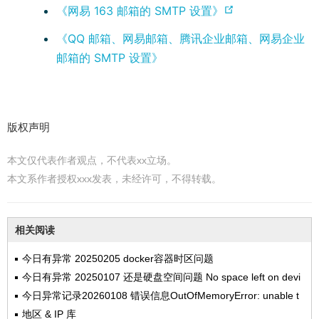
o
(
《网易 163 邮箱的 SMTP 设置》
p
o
《QQ 邮箱、网易邮箱、腾讯企业邮箱、网易企业
e
p
邮箱的 SMTP 设置》
n
e
s
n
n
s
e
n
版权声明
w
e
w
本文仅代表作者观点，不代表xx立场。
w
i
本文系作者授权xxx发表，未经许可，不得转载。
w
n
i
d
n
相关阅读
o
d
w
今日有异常 20250205 docker容器时区问题
o
)
今日有异常 20250107 还是硬盘空间问题 No space left on devi
w
ce
今日异常记录20260108 错误信息OutOfMemoryError: unable t
)
o create new native thread
地区 & IP 库