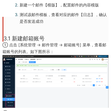
w
n
新建一个邮件【模版】，配置邮件的内容模版
w
i
e
w
测试该邮件模板，查看对应的邮件【日志】，确认
n
w
i
是否发送成功
d
w
n
o
i
d
w
3.1 新建邮箱账号
n
o
)
d
① 点击 [系统管理 -> 邮件管理 -> 邮箱账号] 菜单，查看邮
w
o
箱账号的列表。如下图所示：
)
w
)