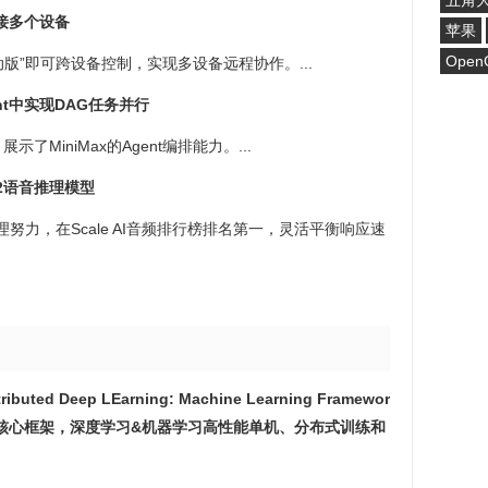
五角
链接多个设备
苹果
Open
移动版”即可跨设备控制，实现多设备远程协作。...
agent中实现DAG任务并行
MiniMax的Agent编排能力。...
me-2语音推理模型
努力，在Scale AI音频排行榜排名第一，灵活平衡响应速
stributed Deep LEarning: Machine Learning Framewor
ce （『飞桨』核心框架，深度学习&机器学习高性能单机、分布式训练和