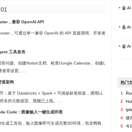
🤖 
:01
uter，兼容 OpenAI API
🤖 
Router，可通过单一兼容 OpenAI 的 API 直接调用。开发者
🤖 
gent 工具发布
问题、创建Notion文档、检查Google Calendar、创建L
费者零设置。...
据管道架构
热门
于 Databricks + Spark + 可插拔标签框架，调用LL
1
Ru
名的元数据层。视频已上线。...
2
Hu
3
tp
laude Code：图像输入一键生成环境
4
使用
e的3D生成工具包，输入图像即可生成完整3D环境，包含网格、
5
今日异常记
.