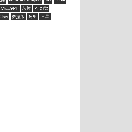
大楼
tech-news-digest
xAI
5G-A
ChatGPT
芯片
AI 幻觉
Claw
数据版
阿里
三星