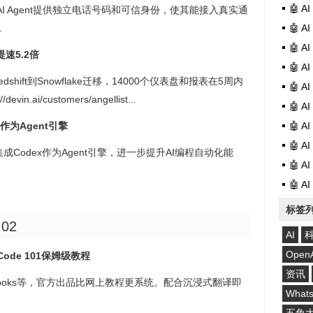
🤖 
每个AI Agent提供独立电话号码和可信身份，使其能接入真实通
.
🤖 
🤖 
提速5.2倍
🤖 
完成Redshift到Snowflake迁移，14000个仪表盘和报表在5周内
🤖 
ai/customers/angellist...
🤖 
x作为Agent引擎
🤖 
🤖 
集成Codex作为Agent引擎，进一步提升AI编程自动化能
🤖 
🤖 
标签
:02
AI
Open
 Code 101保姆级教程
资讯
ooks等，官方出品比网上教程更系统。配合沉浸式翻译即
What