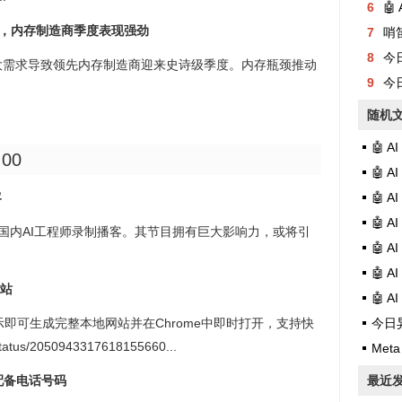
6
🤖
求暴增，内存制造商季度表现强劲
7
哨
8
今日有
庞大需求导致领先内存制造商迎来史诗级季度。内存瓶颈推动
9
今日
随机
🤖 
:00
🤖 
客
🤖 
🤖 A
，将与国内AI工程师录制播客。其节目拥有巨大影响力，或将引
🤖 A
🤖 
网站
🤖 A
条提示即可生成完整本地网站并在Chrome中即时打开，支持快
今日异常记录202
atus/2050943317618155660...
Meta
nt配备电话号码
最近