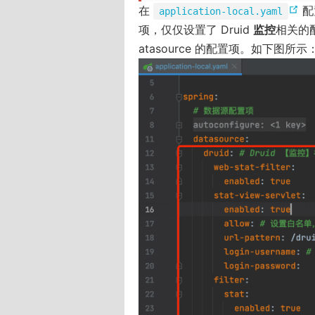
w
)
(
在
配
application-local.yaml
w
o
项，仅仅设置了 Druid
监控
相关的配
i
p
atasource 的配置项。如下图所示
n
e
d
n
o
s
w
n
)
e
w
w
i
n
d
o
w
)