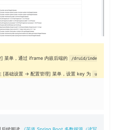
控] 菜单，通过 iframe 内嵌后端的
/druid/inde
基础设置 -> 配置管理] 菜单，设置 key 为
u
以后续阅读
《芋道 Spring Boot 多数据源（读写