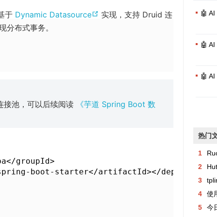
e
o
(
🤖 
基于
Dynamic Datasource
实现，支持 Druid 连
n
p
o
现分布式事务。
s
e
p
n
🤖 
n
e
e
s
n
w
n
🤖 
s
w
e
n
i
w
据库连接池，可以后续阅读
《芋道 Spring Boot 数
e
n
w
w
d
i
w
o
热门
n
i
w
d
1
Ru
n
)
a</groupId>

o
2
Hu
d
spring-boot-starter</artifactId></dependency>
w
3
tp
o
)
4
使用
w
5
今日异常记
)