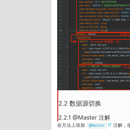
w
w
i
n
d
o
w
)
2.2 数据源切换
2.2.1 @Master 注解
(
在方法上添加
注解，
@Master