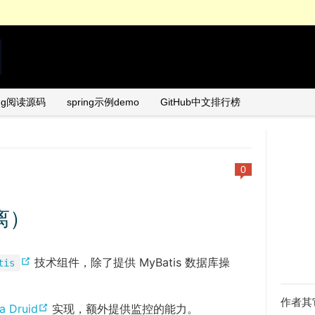
ing阅读源码
spring示例demo
GitHub中文排行榜
0
离）
(
技术组件，除了提供 MyBatis 数据库操
tis
o
p
作者其
(
a Druid
实现，额外提供监控的能力。