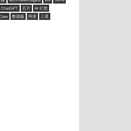
大楼
tech-news-digest
xAI
5G-A
ChatGPT
芯片
AI 幻觉
Claw
数据版
阿里
三星