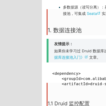
多数据源（读写分离）：
(
接池，可集成
Seata
实
o
p
1. 数据连接池
e
n
友情提示：
s
如果你未学习过 Druid 数
n
(
据库连接池入门》
文章。
e
o
w
p
w
<dependency>

e
i
    <groupId>com.alibab
n
n
    <artifactId>druid-
s
d
n
o
e
1.1 Druid 监控配置
w