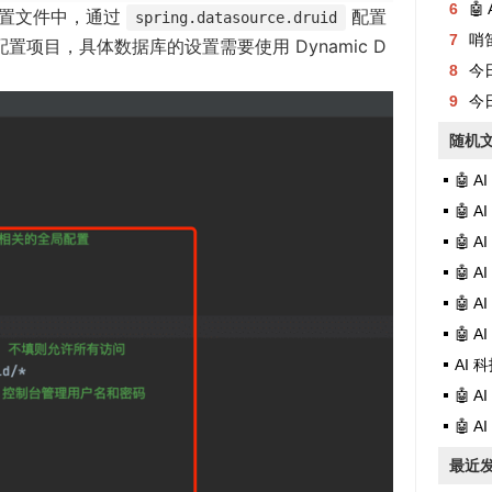
6
🤖
置文件中，通过
配置
spring.datasource.druid
7
哨
置项目，具体数据库的设置需要使用 Dynamic D
8
今日有
：
9
今日
随机
🤖 
🤖 
🤖 
🤖 
🤖 
🤖 
AI 科技摘
🤖 A
🤖 A
最近