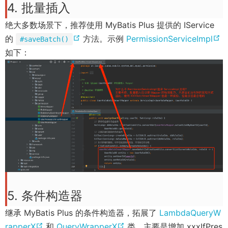
4. 批量插入
n
e
绝大多数场景下，推荐使用 MyBatis Plus 提供的 IService
w
(
(
的
方法。示例
PermissionServiceImpl
#saveBatch()
w
o
o
如下：
i
p
p
n
e
e
d
n
n
o
s
s
w
n
n
)
e
e
w
w
i
i
n
n
5. 条件构造器
d
d
继承 MyBatis Plus 的条件构造器，拓展了
LambdaQueryW
o
o
(
(
rapperX
和
QueryWrapperX
类，主要是增加 xxxIfPres