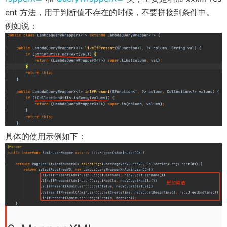
w
o
o
ent 方法，用于判断值不存在的时候，不要拼接到条件中。
)
)
p
p
例如说：
e
e
n
n
s
s
n
n
e
e
w
w
w
w
i
i
具体的使用示例如下：
n
n
d
d
o
o
w
w
)
)