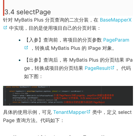
w
3.4 selectPage
i
针对 MyBatis Plus 分页查询的二次分装，在
BaseMapperX
n
(
中实现，目的是使用项目自己的分页封装：
d
o
o
【入参】查询前，将项目的分页参数
PageParam
p
w
(
，转换成 MyBatis Plus 的 IPage 对象。
e
)
o
【出参】查询后，将 MyBatis Plus 的分页结果 IPa
n
p
(
ge，转换成项目的分页结果
PageResult
。代码
s
e
o
如下图：
n
n
p
e
s
e
w
n
n
w
e
s
i
(
具体的使用示例，可见
TenantMapper
类中，定义 select
w
n
n
o
Page 查询方法。代码如下：
w
e
d
p
i
w
o