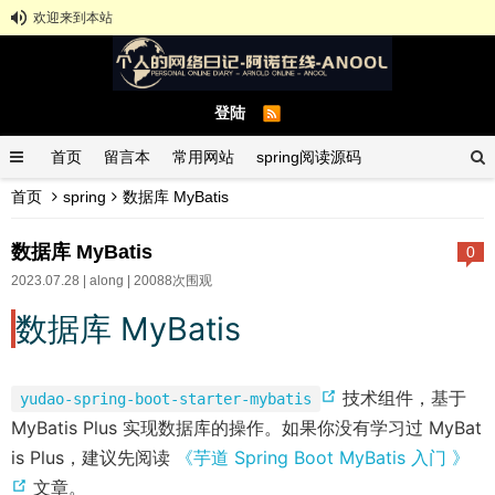
欢迎来到本站
登陆
首页
留言本
常用网站
spring阅读源码
首页
spring
数据库 MyBatis
spring示例demo
GitHub中文排行榜
数据库 MyBatis
0
2023.07.28 |
along
| 20088次围观
数据库 MyBatis
(
技术组件，基于
yudao-spring-boot-starter-mybatis
o
MyBatis Plus 实现数据库的操作。如果你没有学习过 MyBat
p
is Plus，建议先阅读
《芋道 Spring Boot MyBatis 入门 》
(
e
文章。