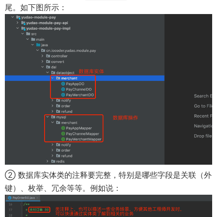
i
尾。如下图所示：
)
n
d
o
w
)
② 数据库实体类的注释要完整，特别是哪些字段是关联（外
键）、枚举、冗余等等。例如说：