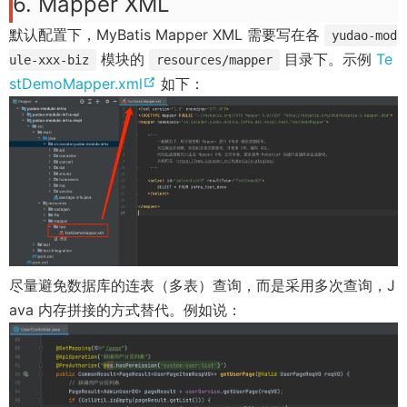
6. Mapper XML
默认配置下，MyBatis Mapper XML 需要写在各
yudao-mod
模块的
目录下。示例
Te
ule-xxx-biz
resources/mapper
(
stDemoMapper.xml
如下：
o
p
e
n
s
n
e
w
尽量避免数据库的连表（多表）查询，而是采用多次查询，J
w
ava 内存拼接的方式替代。例如说：
i
n
d
o