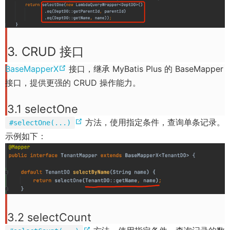
3. CRUD 接口
(
BaseMapperX
接口，继承 MyBatis Plus 的 BaseMapper
o
接口，提供更强的 CRUD 操作能力。
p
3.1 selectOne
e
(
方法，使用指定条件，查询单条记录。
#selectOne(...)
n
o
示例如下：
s
p
n
e
e
n
w
s
w
n
i
3.2 selectCount
e
n
(