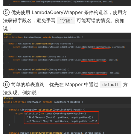
e
⑤ 优先使用 LambdaQueryWrapper 条件构造器，使用方
w
法获得字段名，避免手写
可能写错的情况。例如
"字段"
w
说：
i
n
d
o
w
)
⑥ 简单的单表查询，优先在 Mapper 中通过
方
default
法实现。例如说：