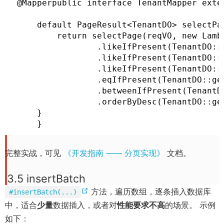
e
n
@Mapperpublic interface TenantMapper exten
w
w
n
d
i
)
    default PageResult<TenantDO> selectPag
s
o
n
        return selectPage(reqVO, new Lambd
n
w
                .likeIfPresent(TenantDO
d
e
)
                .likeIfPresent(TenantDO::
o
w
                .likeIfPresent(TenantDO::
w
                .eqIfPresent(TenantDO::
w
)
                .betweenIfPresent(Tenan
i
                .orderByDesc(TenantDO::g
n
    }

d
    }
o
w
完整实战，可见
《开发指南 —— 分页实现》
文档。
)
3.5 insertBatch
(
方法，遍历数组，逐条插入数据库
#insertBatch(...)
o
中，适合
少量
数据插入，或者对
性能要求不高
的场景。 示例
p
如下：