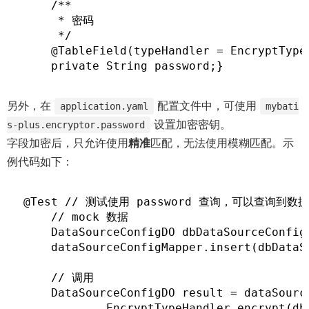
    /**

e
w
w
     * 密码

w
i
i
     */

w
n
n
    @TableField(typeHandler = EncryptTyp
    private String password;}
i
d
d
n
o
o
d
w
w
另外，在
配置文件中，可使用
application.yaml
mybati
o
)
)
设置加密密钥。
s-plus.encryptor.password
w
字段加密后，只允许使用
精准
匹配，无法使用模糊匹配。示
)
例代码如下：
@Test // 测试使用 password 查询，可以查询到数据publ
    // mock 数据

    DataSourceConfigDO dbDataSourceConfig
    dataSourceConfigMapper.insert(dbDa
    // 调用

    DataSourceConfigDO result = dataSourc
            EncryptTypeHandler.encrypt