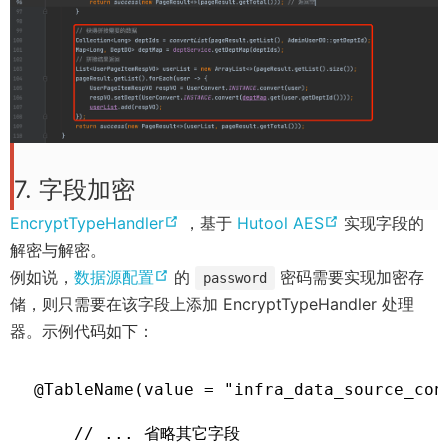
w
)
7. 字段加密
(
(
EncryptTypeHandler
，基于
Hutool AES
实现字段的
o
o
解密与解密。
(
p
p
例如说，
数据源配置
的
密码需要实现加密存
password
o
e
e
储，则只需要在该字段上添加 EncryptTypeHandler 处理
p
n
n
器。示例代码如下：
e
s
s
n
n
n
@TableName(value = "infra_data_source_con
s
e
e
    // ... 省略其它字段

n
w
w