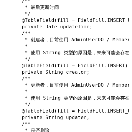
    /**

d
w
     * 最后更新时间

o
w
     */

w
i
    @TableField(fill = FieldFill.INSERT_UP
)
n
    private Date updateTime;

    /**

d
     * 创建者，目前使用 AdminUserDO / MemberU
o
     *

w
     * 使用 String 类型的原因是，未来可能会存
)
     */

    @TableField(fill = FieldFill.INSERT)

    private String creator;

    /**

     * 更新者，目前使用 AdminUserDO / MemberU
     *

     * 使用 String 类型的原因是，未来可能会存
     */

    @TableField(fill = FieldFill.INSERT_UP
    private String updater;

    /**

     * 是否删除
