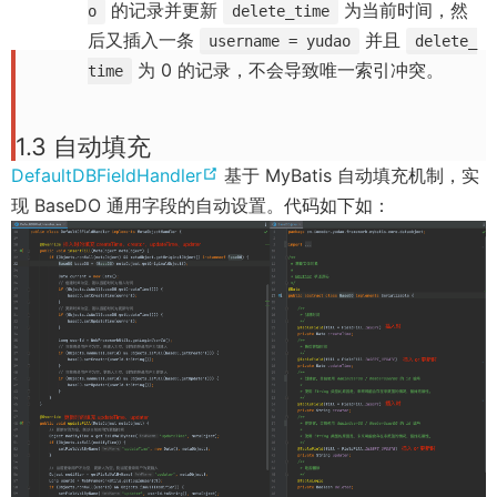
的记录并更新
为当前时间，然
o
delete_time
后又插入一条
并且
username = yudao
delete_
为 0 的记录，不会导致唯一索引冲突。
time
1.3 自动填充
(
DefaultDBFieldHandler
基于 MyBatis 自动填充机制，实
o
现 BaseDO 通用字段的自动设置。代码如下如：
p
e
n
s
n
e
w
w
i