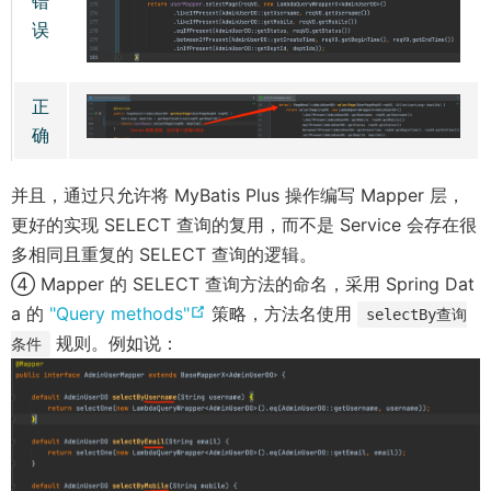
错
误
正
确
并且，通过只允许将 MyBatis Plus 操作编写 Mapper 层，
更好的实现 SELECT 查询的复用，而不是 Service 会存在很
多相同且重复的 SELECT 查询的逻辑。
④ Mapper 的 SELECT 查询方法的命名，采用 Spring Dat
(
a 的
"Query methods"
策略，方法名使用
selectBy查询
o
规则。例如说：
条件
p
e
n
s
n