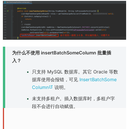
e
n
s
n
e
w
w
为什么不使用 insertBatchSomeColumn 批量插
i
入？
n
只支持 MySQL 数据库。其它 Oracle 等数
d
据库使用会报错，可见
InsertBatchSome
o
(
Column
说明。
w
o
)
未支持多租户。插入数据库时，多租户字
p
段不会进行自动赋值。
e
n
s