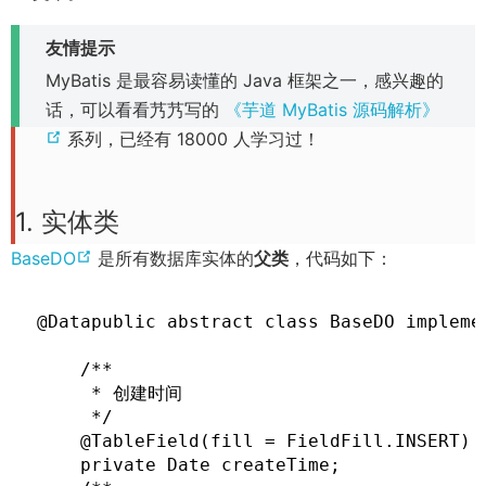
o
n
友情提示
p
s
e
n
MyBatis 是最容易读懂的 Java 框架之一，感兴趣的
n
e
话，可以看看艿艿写的
《芋道 MyBatis 源码解析》
s
w
(
系列，已经有 18000 人学习过！
n
w
o
e
i
p
1. 实体类
w
n
e
w
d
n
(
BaseDO
是所有数据库实体的
父类
，代码如下：
i
o
s
o
n
w
n
p
@Datapublic abstract class BaseDO implemen
d
)
e
e
    /**

o
w
n
     * 创建时间

w
w
s
     */

)
i
n
    @TableField(fill = FieldFill.INSERT)

n
e
    private Date createTime;
