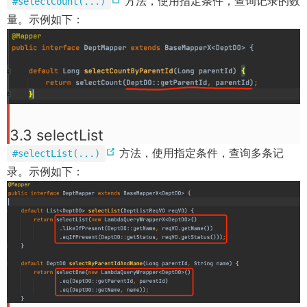
方法，使用指定条件，查询记录的数
#selectCount(...)
w
d
o
量。示例如下：
w
o
p
i
w
e
n
)
n
d
s
o
n
w
e
)
3.3 selectList
w
(
方法，使用指定条件，查询多条记
#selectList(...)
w
o
录。示例如下：
i
p
n
e
d
n
o
s
w
n
)
e
w