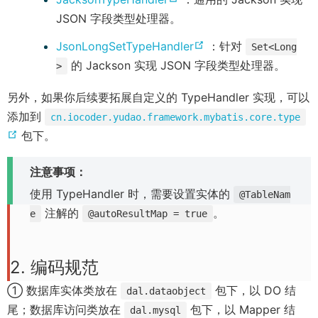
o
JSON 字段类型处理器。
p
(
JsonLongSetTypeHandler
：针对
Set<Long
e
o
的 Jackson 实现 JSON 字段类型处理器。
>
n
p
s
另外，如果你后续要拓展自定义的 TypeHandler 实现，可以
e
n
添加到
cn.iocoder.yudao.framework.mybatis.core.type
n
e
(
包下。
s
w
o
n
w
注意事项：
p
e
i
e
使用 TypeHandler 时，需要设置实体的
@TableNam
w
n
n
注解的
。
e
@autoResultMap = true
w
d
s
i
o
n
n
2. 编码规范
w
e
d
)
w
① 数据库实体类放在
包下，以 DO 结
dal.dataobject
o
w
尾；数据库访问类放在
包下，以 Mapper 结
dal.mysql
w