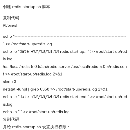
创建 redis-startup.sh 脚本
复制代码
#!/bin/sh
echo "-----------------------------------------------------------------------------
" >> /root/start-up/redis.log
echo -e "
date +%Y/%D/%H:%M
redis start up..." >> /root/start-up/red
is.log
/usr/local/redis-5.0.5/src/redis-server /usr/local/redis-5.0.5/redis.con
f >> /root/start-up/redis.log 2>&1
sleep 3
netstat -tunpl | grep 6358 >> /root/start-up/redis.log 2>&1
echo -e "
date +%Y/%D/%H:%M
redis start end." >> /root/start-up/red
is.log
echo -n " " >> /root/start-up/redis.log
复制代码
并给 redis-startup.sh 设置执行权限：