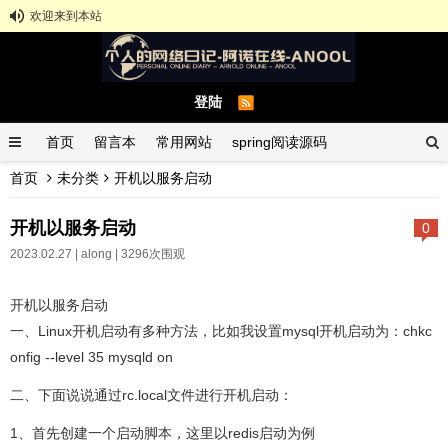
欢迎来到本站
登陆
首页
留言本
常用网站
spring阅读源码
首页
未分类
开机以服务启动
spring示例demo
GitHub中文排行榜
开机以服务启动
0
2023.02.27 |
along
| 3296次围观
开机以服务启动
一、Linux开机启动有多种方法，比如我设置mysql开机启动为：chkc
onfig --level 35 mysqld on
二、下面说说通过rc.local文件进行开机启动：
1、首先创建一个启动脚本，这里以redis启动为例