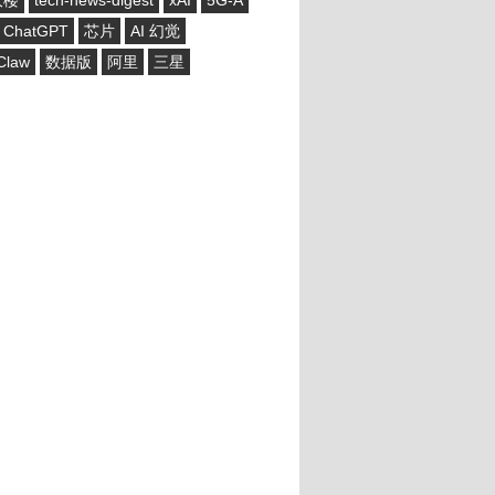
大楼
tech-news-digest
xAI
5G-A
ChatGPT
芯片
AI 幻觉
Claw
数据版
阿里
三星