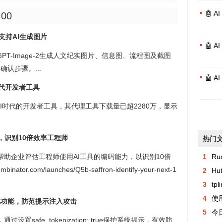
🤖 
:00
l，支持AI生成图片
🤖 
调用GPT-Image-2生成人文纪实图片、信息图、流程图及截图
认步骤。...
🤖 
I时代开发者工具
构建AI时代的开发者工具，其代理工具下载量已超2280万，显示
平台，识别10倍效率工程师
热门
正式启动，帮助企业评估工程师使用AI工具的编码能力，以识别10倍
1
Ru
r.com/launches/Q5b-saffron-identify-your-next-1
2
Hu
3
tp
4
使用
全令牌化功能，防范提示注入攻击
5
今日异常记
on功能，通过设置safe_tokenization: true保护系统提示，有效防