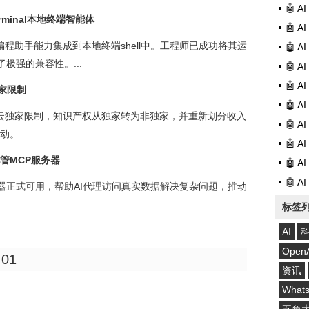
🤖 
 Terminal本地终端智能体
🤖 
inal，将AI编程助手能力集成到本地终端shell中。工程师已成功将其运
🤖 
了极强的兼容性。...
🤖 
🤖 
独家限制
🤖 
解除云独家限制，知识产权从独家转为非独家，并重新划分收入
🤖 
。...
🤖 
个托管MCP服务器
🤖 
🤖 
CP服务器正式可用，帮助AI代理访问真实数据解决复杂问题，推动
标签
AI
Open
:01
资讯
What