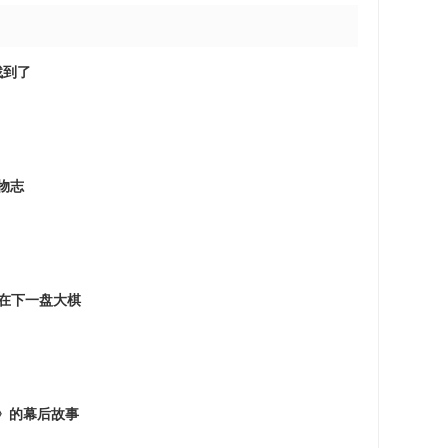
找到了
器物志
 正在下一盘大棋
娃》的幕后故事