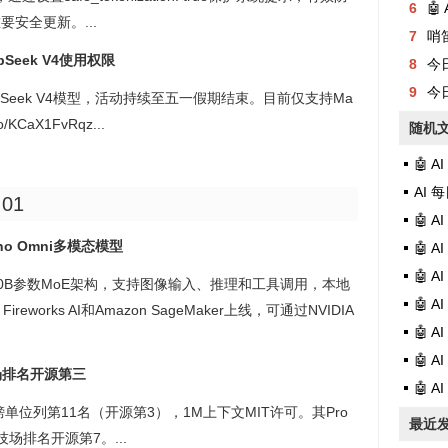
6
🤖
安全更新。...
7
哨
pSeek V4使用权限
8
今日有
9
今日
pSeek V4模型，活动持续至五一假期结束。目前仅支持Ma
CaX1FvRqz...
随机
🤖 
AI 每日
:01
🤖 
Nano Omni多模态模型
🤖 
🤖 
 Omni，30B参数MoE架构，支持图像输入、推理和工具调用，本地
🤖 A
eworks AI和Amazon SageMaker上线，可通过NVIDIA
🤖 
🤖 
技场排名开源第三
🤖 A
端设计榜单位列第11名（开源第3），1M上下文MIT许可。其Pro
最近
场排名开源第7。...