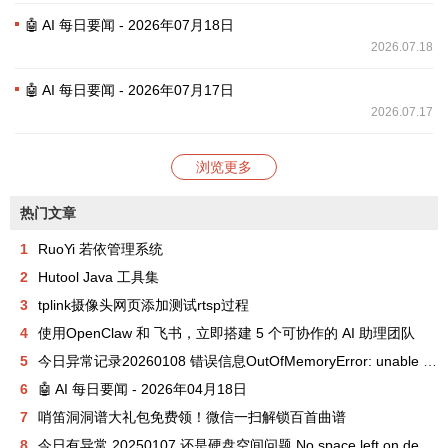
🤖 AI 每日要闻 - 2026年07月18日
2026.07.18
🤖 AI 每日要闻 - 2026年07月17日
2026.07.17
浏览更多
热门文章
1
RuoYi 若依管理系统
2
Hutool Java 工具集
3
tplink摄像头网页添加测试rtsp过程
4
使用OpenClaw 和 飞书，立即搭建 5 个可协作的 AI 助理团队
5
今日异常记录20260108 错误信息OutOfMemoryError: unable to create new native thread
6
🤖 AI 每日要闻 - 2026年04月18日
7
哨笛洞洞谱大礼包免费领！微信一扫解锁百首曲谱
8
今日有异常 20250107 还是硬盘空间问题 No space left on device