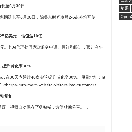
五角
延长至6月30日
苹果
Open
用量”优惠期延长至6月30日，除美东时间凌晨2-6点外均可使
1.25亿美元，估值达10亿
0亿美元。其AI代理处理家政服务电话、预订和跟进，预计今年
验，提升转化率30%
indy在30天内通过40次实验提升转化率30%。项目地址：ht
-sherpa-turn-more-website-visitors-into-customers...
并自动复制
+6可快速录屏，视频自动保存至剪贴板，方便粘贴分享。...