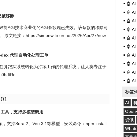
🤖 
🤖 
款已被移除
🤖 
曾限制AGI技术商业化的AGI条款现已失效。该条款的移除可
🤖 
tps://simonwillison.net/2026/Apr/27/now-
🤖 
🤖 
Codex 代理自动化处理工单
🤖 
🤖 
可将任务跟踪系统转化为持续工作的代理系统，让人类专注于
🤖 
bdtRd...
🤖 
标签
:01
AI
Open
成CLI工具，支持多模型调用
资讯
持Sora 2、Veo 3.1等模型，安装命令：npm install -
What