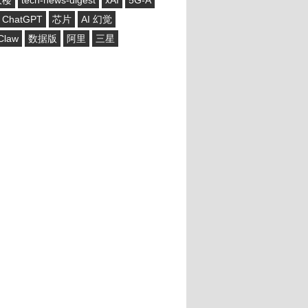
大楼
tech-news-digest
xAI
5G-A
ChatGPT
芯片
AI 幻觉
Claw
数据版
阿里
三星