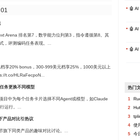
🤖 
:01
晓
🤖 
5，在 Text Arena 排名第7，数学能力位列第3，指令遵循第8。其
对战模式，评测编码任务表现。...
🤖 
元档享20% bonus，300-999美元档享25%，1000美元以上
co/HLRaFecpoN...
支持每任务更换不同模型
热门
持在同一项目中为每个任务卡片选择不同Agent或模型，如Claude
1
Ru
并行运行。...
2
Hu
3
tp
节旗下产品对比引热议
4
使用
字节旗下同类产品的趣味对比讨论。...
5
今日异常记