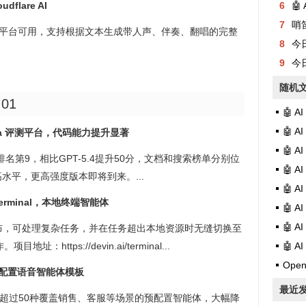
dflare AI
6
🤖
7
哨
dflare AI 平台可用，支持根据文本生成带人声、伴奏、翻唱的完整
8
今日有
9
今日
随机
:01
🤖 
🤖 
Arena 评测平台，代码能力提升显著
🤖 
中排名第9，相比GPT-5.4提升50分，文档和搜索榜单分别位
🤖 
水平，更高强度版本即将到来。...
🤖 A
r Terminal，本地终端智能体
🤖 
🤖 
地终端代理发布，可处理复杂任务，并在任务超出本地资源时无缝切换至
ttps://devin.ai/terminal...
🤖 
Open
多种预配置语音智能体模板
最近
ates，提供超过50种覆盖销售、客服等场景的预配置智能体，大幅降