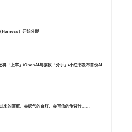
（Harness）开始分裂
还将「上车」/OpenAI与微软「分手」/小红书发布首份AI
」：活过来的画框、会叹气的台灯、会写信的龟背竹……