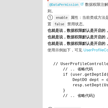
(
数据权限注
@DataPermission
o
则。
p
①
属性：当前类或方法
enable
e
置
禁用状态。
false
n
也就是说，数据权限默认是开启的
s
也就是说，数据权限默认是开启的
n
也就是说，数据权限默认是开启的
e
使用示例如下，可见
UserProfileCo
w
w
// UserProfileContro
i
    // .. 省略代码

    if (user.getDeptId(
n
        DeptDO dept = d
d
        resp.setDept(Us
o
    }

w
    // .. 省略代码}
)