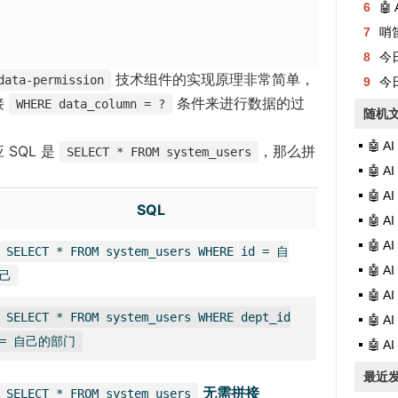
e
6
🤖
w
7
哨
w
8
今日有
i
技术组件的实现原理非常简单，
data-permission
9
今日
n
接
条件来进行数据的过
WHERE data_column = ?
随机
d
🤖 A
o
SQL 是
，那么拼
SELECT * FROM system_users
w
🤖 
)
🤖 
SQL
🤖 
🤖 
SELECT * FROM system_users WHERE id = 自
🤖 
己
🤖 
SELECT * FROM system_users WHERE dept_id
🤖 
= 自己的部门
🤖 
最近
无需拼接
SELECT * FROM system_users