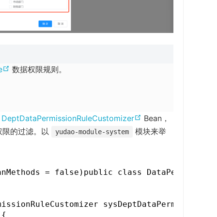
(
e
数据权限规则。
o
p
e
(
义
DeptDataPermissionRuleCustomizer
Bean，
n
o
权限的过滤。以
模块来举
yudao-module-system
s
p
n
e
e
n
anMethods = false)public class DataPermissionC
w
s
w
n
i
missionRuleCustomizer sysDeptDataPermissionRul
e
n
{
