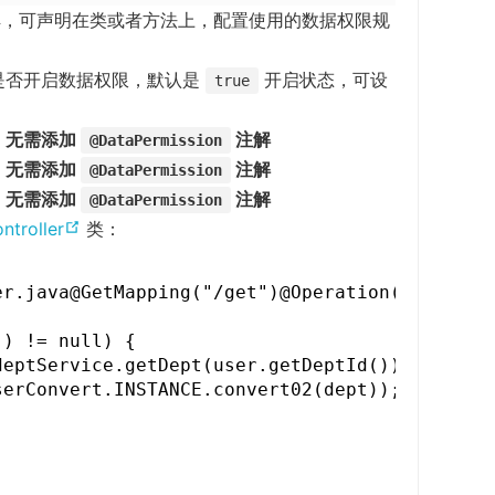
解，可声明在类或者方法上，配置使用的数据权限规
是否开启数据权限，默认是
开启状态，可设
true
，无需添加
注解
@DataPermission
，无需添加
注解
@DataPermission
，无需添加
注解
@DataPermission
(
ntroller
类：
o
p
ller.java@GetMapping("/get")@Operation(su
e
) != null) {

n
eptService.getDept(user.getDeptId());

s
erConvert.INSTANCE.convert02(dept));

n
e
w