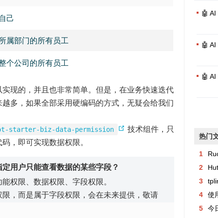
🤖 
自己
所属部门的所有员工
🤖 
整个公司的所有员工
🤖 
以实现的，并且也非常简单。但是，在业务快速迭代
来越多，如果全部采用硬编码的方式，无疑会给我们
(
技术组件，只
ot-starter-biz-data-permission
热门
o
代码，即可实现数据权限。
p
1
Ru
指定用户只能查看数据的某些字段？
e
2
Hu
n
功能权限、数据权限、字段权限。
3
tp
s
权限，而是属于字段权限，会在未来提供，敬请
4
使用
n
5
今日异常记