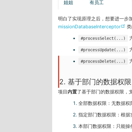
姐姐
有员工
明白了实现原理之后，想要进一步加入
(
missionDatabaseInterceptor
类
o
方
#processSelect(...)
p
方
e
#processUpdate(...)
n
方
#processDelete(...)
s
n
2. 基于部门的数据权限
e
w
项目
内置
了基于部门的数据权限，支
w
全部数据权限：无数据权
i
n
指定部门数据权限：根据
d
本部门数据权限：只能操
o