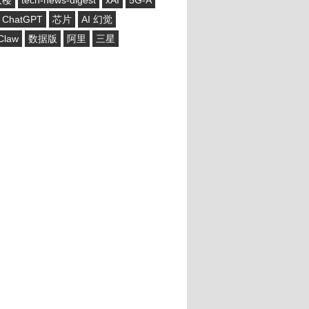
大楼
tech-news-digest
xAI
5G-A
ChatGPT
芯片
AI 幻觉
Claw
数据版
阿里
三星