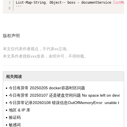
List
<
Map
<
String
,
 Object
>>
 boxs 
=
 documentService
.
listMap
```
版权声明
本文仅代表作者观点，不代表xx立场。
本文系作者授权xxx发表，未经许可，不得转载。
相关阅读
今日有异常 20250205 docker容器时区问题
今日有异常 20250107 还是硬盘空间问题 No space left on devi
ce
今日异常记录20260108 错误信息OutOfMemoryError: unable t
o create new native thread
地区 & IP 库
验证码
敏感词