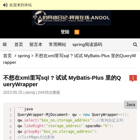
欢迎来到本站
登陆
首页
留言本
常用网站
spring阅读源码
首页
spring
不想在xml里写sql ? 试试 MyBatis-Plus 里的QueryW
spring示例demo
GitHub中文排行榜
rapper
不想在xml里写sql ? 试试 MyBatis-Plus 里的Q
1
ueryWrapper
2023.05.25 |
along
| 24435次围观
Java
```java

QueryWrapper
<
MjDocument
>
 qw 
=
new
QueryWrapper
<
>
(
)
;
qw
.
select
(
"box_no,storage_address"
)
;
//查询自定义列
qw
.
likeRight
(
"storage_address"
,
spaceNo
+
"%"
)
;
qw
.
groupBy
(
"box_no,storage_address"
)
;
//listMaps方法查询