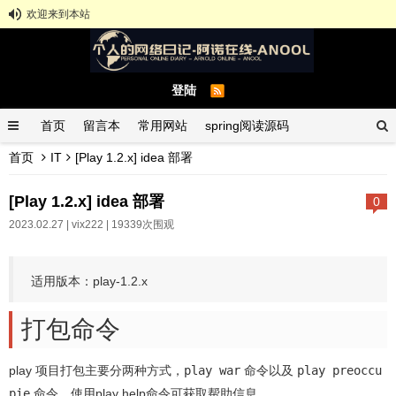
欢迎来到本站
登陆
首页
留言本
常用网站
spring阅读源码
首页
IT
[Play 1.2.x] idea 部署
spring示例demo
GitHub中文排行榜
[Play 1.2.x] idea 部署
0
2023.02.27 |
vix222
| 19339次围观
适用版本：play-1.2.x
打包命令
play 项目打包主要分两种方式，
play war
命令以及
play preoccu
pie
命令，使用play help命令可获取帮助信息