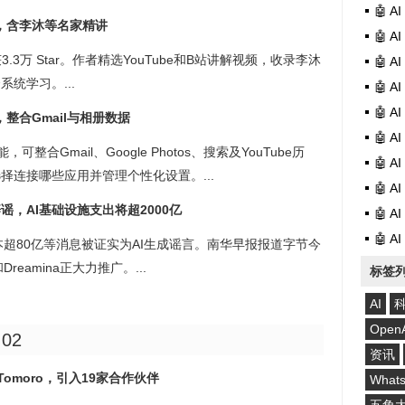
🤖 
星，含李沐等名家精讲
🤖 
3.3万 Star。作者精选YouTube和B站讲解视频，收录李沐
🤖 
统学习。...
🤖 
🤖 
，整合Gmail与相册数据
🤖 
ence功能，可整合Gmail、Google Photos、搜索及YouTube历
🤖 
连接哪些应用并管理个性化设置。...
🤖 
谣，AI基础设施支出将超2000亿
🤖 
🤖 
成本超80亿等消息被证实为AI生成谣言。南华早报报道字节今
eamina正大力推广。...
标签
AI
Open
:02
资讯
Tomoro，引入19家合作伙伴
What