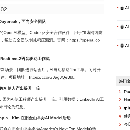
🤖 
:02
Daybreak，面向安全团队
🤖 
强大的OpenAI模型、Codex及安全合作伙伴，用于加速网络防
安全团队削减积压漏洞。官网：https://openai.co
🤖 
Realtime-2语音驱动工作流
altime-2新场景：团队进行站会后，AI自动移动Jira工单。同时开
址：https://t.co/G3ag8QeBl8...
热门
师，称AI使人产出提升十倍
1
Ru
，因为AI使工程师产出提升十倍。引用数据：LinkedIn AI工
2
Hu
末日论为幻想。...
3
tp
4
使用
hropic、Kimi在旧金山举办AI Model活动
5
今日异常记
imi联合在旧金山举办名为America's Next Top Model的活