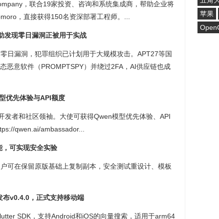
五角
ment Company，联合19家投资、咨询和系统集成商，帮助企业将
苹果
oro，直接获得150名资深部署工程师。...
Open
I辅助发现零日漏洞正被用于实战
开发的零日漏洞，犯罪组织已计划用于大规模攻击。APT27等国
恶意软件（PROMPTSPY）并绕过2FA，AI供应链也成
模型优先体验与API额度
开发者和社区领袖。大使可获得Qwen模型优先体验、API
en.ai/ambassador...
功能，可实现安全实验
，用户可在保留原版基础上复制副本，安全测试重设计、模板
发布v0.4.0，正式支持移动端
lutter SDK，支持Android和iOS的向量搜索，适用于arm64