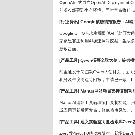
OpenAI正式成立OpenAI Deploy
前沿AI部署到生产环境。同时宣布收购Tom
[行业资讯] Google威胁情报报告：A
Google GTIG首次发现疑似AI辅助
家级黑客正利用AI加速漏洞挖掘、生成多态
新攻击面。...
[产品工具] Qwen招募全球大使，提供
阿里通义千问启动Qwen大使计划，面向
积分及年度周边等回报，申请已开放：https://qw
[产品工具] Manus网站项目支持复制
ManusAI建站工具新增项目复制功能
或应用更新后再发布，降低修改风险。...
[产品工具] 通义实验室向量检索库Zvec
Zvec发布v0.4.0移动端版本，新增Dart/F