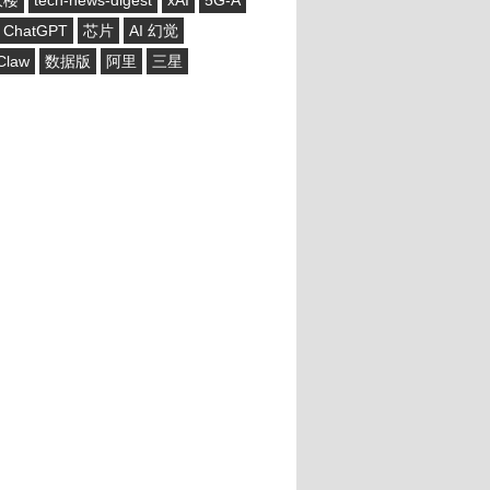
大楼
tech-news-digest
xAI
5G-A
ChatGPT
芯片
AI 幻觉
Claw
数据版
阿里
三星