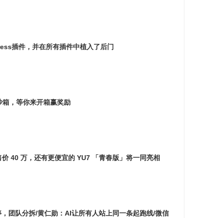
rdPress插件，并在所有插件中植入了后门
ent 沙箱，等你来开箱赢奖励
，预计售价 40 万，还有更便宜的 YU7 「青春版」将一同亮相
发已暂停，团队分拆/黄仁勋：AI让所有人站上同一条起跑线/微信