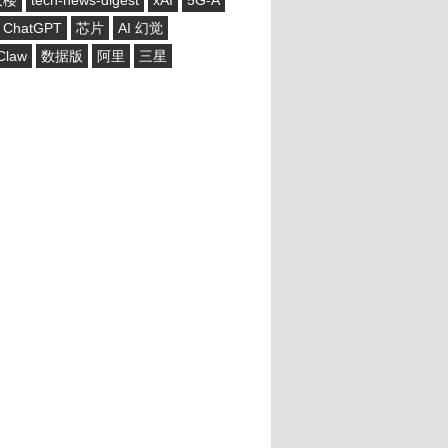
大楼
tech-news-digest
xAI
5G-A
ChatGPT
芯片
AI 幻觉
Claw
数据版
阿里
三星