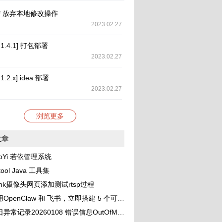
it** 放弃本地修改操作
2023.02.27
y 1.4.1] 打包部署
2023.02.27
 1.2.x] idea 部署
2023.02.27
浏览更多
文章
oYi 若依管理系统
tool Java 工具集
link摄像头网页添加测试rtsp过程
OpenClaw 和 飞书，立即搭建 5 个可协作的 AI 助理团队
录20260108 错误信息OutOfMemoryError: unable to create new native thread