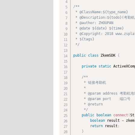
/**

 * @ClassName:${type_name}

 * @Description:${todo}(考勤
 * @author: ZHOUPAN

 * @date ${date} ${time}

 * @Copyright: 2018 www.zspla
 * ${tags}

 */
public
class
ZkemSDK
{
private
static
 ActiveXCom
/**

     * 链接考勤机

     *

     * @param address 考勤机地
     * @param port    端口号

     * @return

     */
public
boolean
connect
(
St
boolean
 result 
=
 zkem
return
 result
;
}