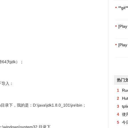
**g
[Pla
[Play
支持64为jdk）；
热门
ib下导入：
1
Ru
2
Hu
bin目录下，我的是：D:\java\jdk1.8.0_101\jre\bin；
3
tp
4
使用
5
今日异常记
windows\system32 目录下