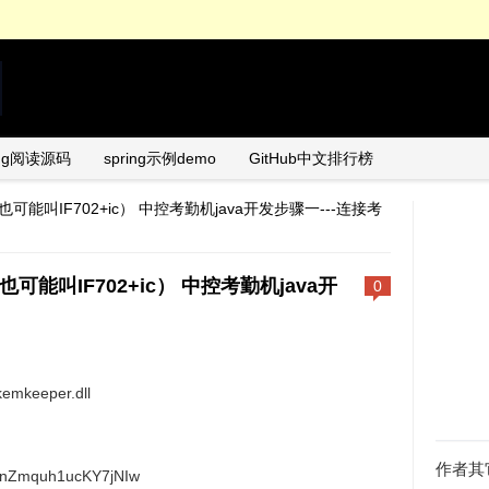
ing阅读源码
spring示例demo
GitHub中文排行榜
702 （也可能叫IF702+ic） 中控考勤机java开发步骤一---连接考
02 （也可能叫IF702+ic） 中控考勤机java开
0
eeper.dll
作者其
hunZmquh1ucKY7jNIw