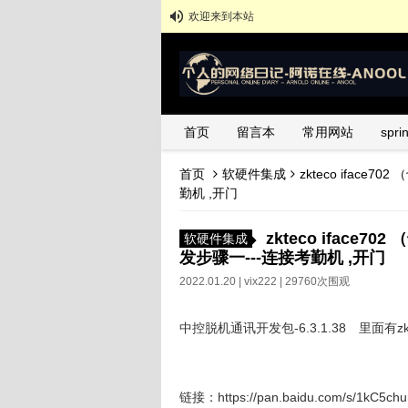
欢迎来到本站
首页
留言本
常用网站
spr
首页
软硬件集成
zkteco iface
勤机 ,开门
zkteco iface7
软硬件集成
发步骤一---连接考勤机 ,开门
2022.01.20 |
vix222
| 29760次围观
中控脱机通讯开发包-6.3.1.38 里面有zkemk
链接：https://pan.baidu.com/s/1kC5c