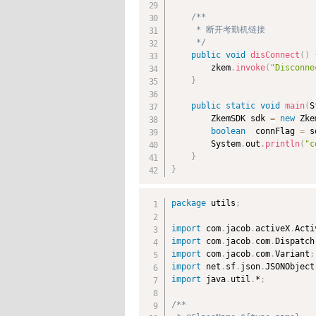
/**

     * 断开考勤机链接

     */
public
void
disConnect
(
)
        zkem
.
invoke
(
"Disconne
}
public
static
void
main
(
S
        ZkemSDK sdk 
=
new
Zke
boolean
  connFlag 
=
 s
        System
.
out
.
println
(
"c
}
}
package
 utils
;
import
 com
.
jacob
.
activeX
.
Acti
import
 com
.
jacob
.
com
.
Dispatch
import
 com
.
jacob
.
com
.
Variant
;
import
 net
.
sf
.
json
.
JSONObject
import
 java
.
util
.
*
;
/**
