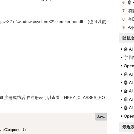
6
🤖
7
哨
8
今日有
svr32 c:\windows\system32\zkemkeeper.dll (也可以使
9
今日
随机
🤖 A
字节跳
Open
🤖 
🤖 
🤖 
eper.dll 注册成功后 在注册表可以查看：HKEY_CLASSES_RO
🤖 
🤖 
Open
Java
最近
veXComponent
;