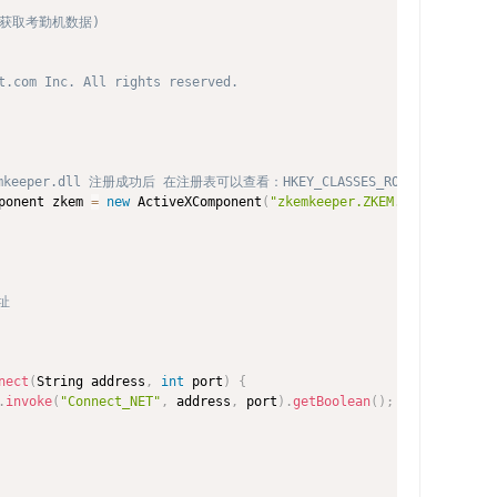
接、获取考勤机数据)

t.com Inc. All rights reserved.

zkemkeeper.dll 注册成功后 在注册表可以查看：HKEY_CLASSES_ROOT最下面
ponent zkem 
=
new
ActiveXComponent
(
"zkemkeeper.ZKEM.1"
)
;
址

nect
(
String address
,
int
 port
)
{
.
invoke
(
"Connect_NET"
,
 address
,
 port
)
.
getBoolean
(
)
;