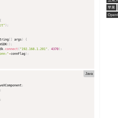
五角
苹果
Open
{
ct"
)
;
tring
[
]
 args
)
{
mSDK
(
)
;
dk
.
connect
(
"192.168.1.201"
,
4370
)
;
onn:"
+
connFlag
)
;
Java
veXComponent
;
;
;