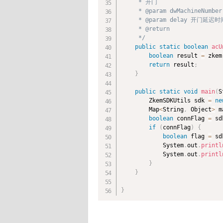
     * 开门

     * @param dwMachineNumbe
     * @param delay 开门延迟时
     * @return

     */
public
static
boolean
acU
boolean
 result 
=
 zkem
return
 result
;
}
public
static
void
main
(
S
        ZkemSDKUtils sdk 
=
ne
        Map
<
String
,
 Object
>
 m
boolean
 connFlag 
=
 sd
if
(
connFlag
)
{
boolean
 flag 
=
 sd
            System
.
out
.
printl
            System
.
out
.
printl
}
}
}