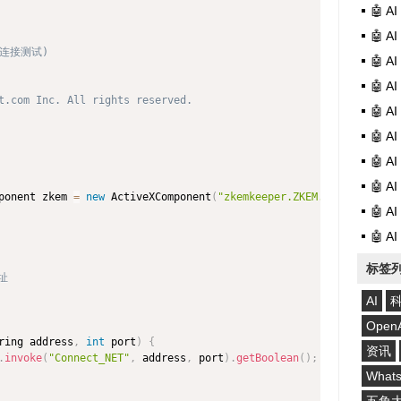
🤖 
🤖 
机连接测试)

🤖 
🤖 
t.com Inc. All rights reserved.

🤖 
🤖 
🤖 
🤖 
ponent zkem 
=
new
ActiveXComponent
(
"zkemkeeper.ZKEM.1"
)
;
🤖 
🤖 
标签
址

AI
Open
ring address
,
int
 port
)
{
资讯
.
invoke
(
"Connect_NET"
,
 address
,
 port
)
.
getBoolean
(
)
;
What