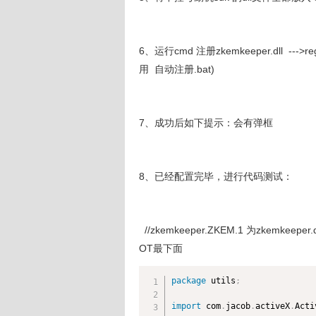
6、运行cmd 注册zkemkeeper.dll --->reg
用 自动注册.bat)
7、成功后如下提示：会有弹框
8、已经配置完毕，进行代码测试：
//zkemkeeper.ZKEM.1 为zkemke
OT最下面
package
 utils
;
import
 com
.
jacob
.
activeX
.
Acti