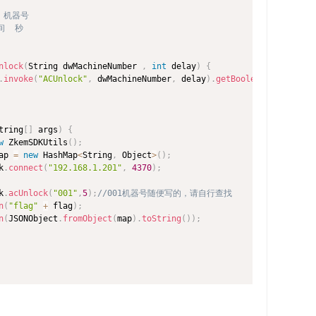
r 机器号

间  秒

nlock
(
String dwMachineNumber 
,
int
 delay
)
{
.
invoke
(
"ACUnlock"
,
 dwMachineNumber
,
 delay
)
.
getBoolean
(
)
;
tring
[
]
 args
)
{
w
ZkemSDKUtils
(
)
;
ap 
=
new
HashMap
<
String
,
 Object
>
(
)
;
k
.
connect
(
"192.168.1.201"
,
4370
)
;
k
.
acUnlock
(
"001"
,
5
)
;
//001机器号随便写的，请自行查找
n
(
"flag"
+
 flag
)
;
n
(
JSONObject
.
fromObject
(
map
)
.
toString
(
)
)
;