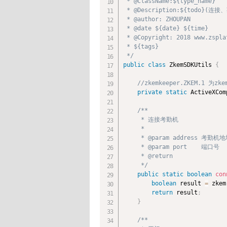
 * @ClassName:${type_name}

 * @Description:${todo}(连
 * @author: ZHOUPAN

 * @date ${date} ${time}

 * @Copyright: 2018 www.zspla
 * ${tags}

 */
public
class
ZkemSDKUtils
{
//zkemkeeper.ZKEM.1 为
private
static
 ActiveXCom
/**

     * 连接考勤机

     *

     * @param address 考勤机地
     * @param port    端口号

     * @return

     */
public
static
boolean
con
boolean
 result 
=
 zkem
return
 result
;
}
/**
