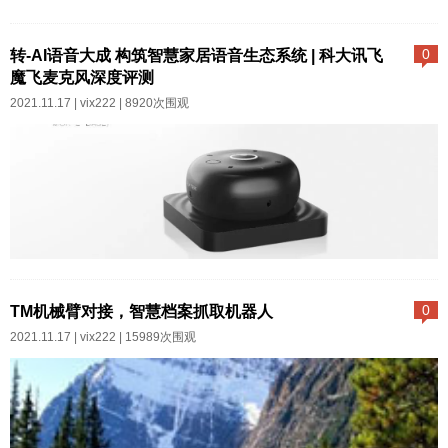
blog.csdn.net/weixin_41661466/
今天抽空写下以GB28181的方式
article/details/106772867...
获取摄像机视频流以备后用，同
转-AI语音大成 构筑智慧家居语音生态系统 | 科大讯飞
0
时也希望能帮助到正着手开发GB
魔飞麦克风深度评测
28181对接视频的同学，这块的资
2021.11.17 |
vix222
| 8920次围观
料实在不多。今天讲的内容不涉
及到平台对接，平台对接下次有
时间再讲，平台对接相对更麻烦
点。通过GB28181获取摄像机视
频流，首先需要摄像机支持GB28
181，如何知道摄像机是否支持G
评测工程师 / Zorro科大讯飞作为
B28181协议呢？请看下图：
国家四大人工智能创新平台，拥
TM机械臂对接，智慧档案抓取机器人
0
&n...
有中文智能语音最前沿的技术实
2021.11.17 |
vix222
| 15989次围观
力，正在引领AIoT时代将语音产
业推向新高潮，讯飞在AI领域全
面的技术积累和引领示范，可以
轻松支撑智能家居领域的市场需