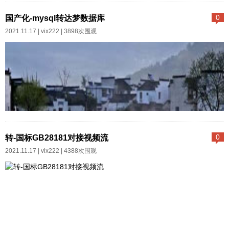
麟系统下，mysql迁移达梦服务器
国产化-mysql转达梦数据库
0
已经装好了达梦数据库设置防火
2021.11.17 |
vix222
| 3898次围观
墙规则，允许数据库的5236端口
对外服务firewall-cmd --permane
nt --add-port=5236/tcpfirewall-c
md --reload跳板机安装达梦客户
端连接达梦数据库迁移工具，迁
移跳板机装mysql迁移教程https://
国产化-mysql转达梦数据库服务
blog.csdn.net/weixin_41661466/
器已经装好了达梦数据库设置防
转-国标GB28181对接视频流
0
article/details/106772867 开机启
火墙规则，允许数据库的5236端
2021.11.17 |
vix222
| 4388次围观
动脚本1...
口对外服务firewall-cmd --perma
nent --add-port=5236/tcpfirewall-
cmd --reload跳板机安装达梦客户
端连接达梦数据库迁移工具，迁
移跳板机装mysql迁移教程https://