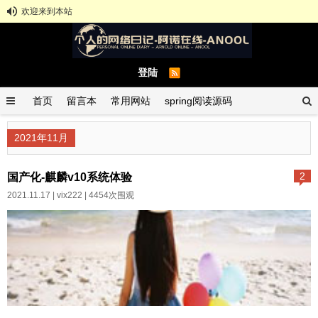
欢迎来到本站
登陆
首页
留言本
常用网站
spring阅读源码
spring示例demo
GitHub中文排行榜
2021年11月
国产化-麒麟v10系统体验
2
2021.11.17 |
vix222
| 4454次围观
国产化-麒麟v10系统体验国产麒