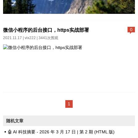
求。随着5G+AIoT时代来临，语
音交互成为人机交互最理想的实
TM机械臂对接机械臂监听服务器
现方式，智慧家居语音需求逐渐
广播的指令，进行一系列机械臂
微信小程序的后台接口，https实战部署
0
成为大众化交互入口，为了将最
操作，目前，用于档案的抓取...
2021.11.17 |
vix222
| 3441次围观
优质的语音能力赋能给行业内的
合作伙伴，缔造的魔飞麦克风成
为科大讯飞智能家居生态系统的
软硬件连接窗口。严格意义上，
科大讯飞魔飞虽然是成品但并不
是终端产品...
微信小程序的后台接口，需要http
s,所以今天去试试https怎么搞，
1
阿里有免费的1年的ssl证书申请,y
undun.console.aliyun.com/?spm
随机文章
=5176.2…准备一个域名，比如拿
🤖 AI 科技摘要 - 2026 年 3 月 17 日 | 第 2 期 (HTML 版)
了自己一个二级域名做测试，tes